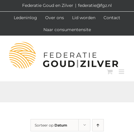
Ga
Federatie Goud en Zilver
|
federatie@fgz.nl
naar
Ledeninlog
Over ons
Lid worden
Contact
inhoud
Naar consumentensite
Sorteer op
Datum