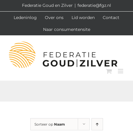
Ga
Federatie Goud en Zilver
|
federatie@fgz.nl
naar
Ledeninlog
Over ons
Lid worden
Contact
inhoud
Naar consumentensite
Sorteer op
Naam