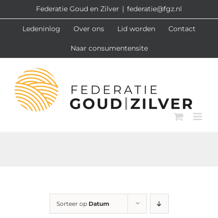
Ga
Federatie Goud en Zilver
|
federatie@fgz.nl
naar
Ledeninlog
Over ons
Lid worden
Contact
inhoud
Naar consumentensite
Sorteer op
Datum