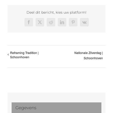
Deel dit bericht, kies uw platform!
Facebook
X
Reddit
LinkedIn
Pinterest
Vk
Reframing Tradition |
Nationale Zilverdag |
Schoonhoven
Schoonhoven
Gegevens