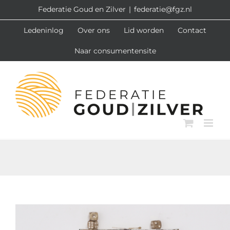
Ga
Federatie Goud en Zilver
|
federatie@fgz.nl
naar
Ledeninlog
Over ons
Lid worden
Contact
inhoud
Naar consumentensite