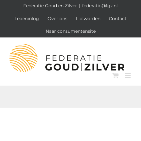
Ga
Federatie Goud en Zilver
|
federatie@fgz.nl
naar
Ledeninlog
Over ons
Lid worden
Contact
inhoud
Naar consumentensite