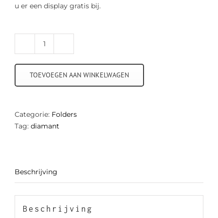
u er een display gratis bij.
Sieradeninformatiefolder
Diamant
(per
TOEVOEGEN AAN WINKELWAGEN
50
stuks)
aantal
Categorie:
Folders
Tag:
diamant
Beschrijving
Beschrijving