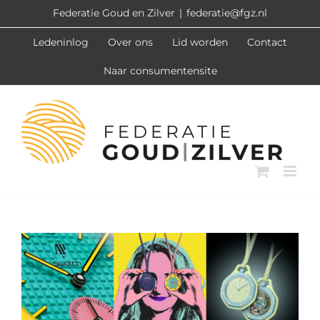
Ga
Federatie Goud en Zilver
|
federatie@fgz.nl
naar
Ledeninlog
Over ons
Lid worden
Contact
inhoud
Naar consumentensite
Bekijk
grotere
afbeelding