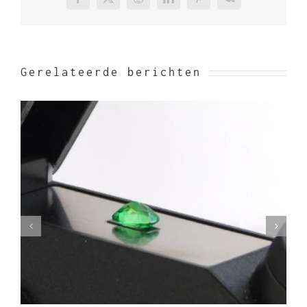
Facebook
X
Reddit
LinkedIn
Pinterest
Vk
Gerelateerde berichten