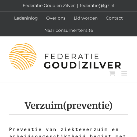
Ga
Federatie Goud en Zilver
|
federatie@fgz.nl
naar
Ledeninlog
Over ons
Lid worden
Contact
inhoud
Naar consumentensite
Verzuim(preventie)
Preventie van ziekteverzuim en
arbeidsongeschiktheid begint met