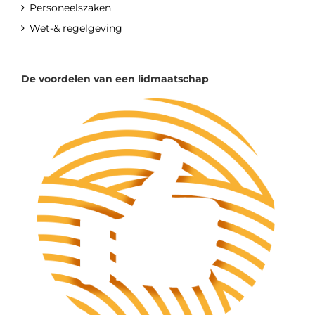
Personeelszaken
Wet-& regelgeving
De voordelen van een lidmaatschap