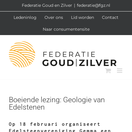
Ga
Federatie Goud en Zilver
|
federatie@fgz.nl
naar
Ledeninlog
Over ons
Lid worden
Contact
inhoud
Naar consumentensite
Boeiende lezing: Geologie van
Edelstenen
Op 18 februari organiseert
Edelsteenvereniging Gemma een