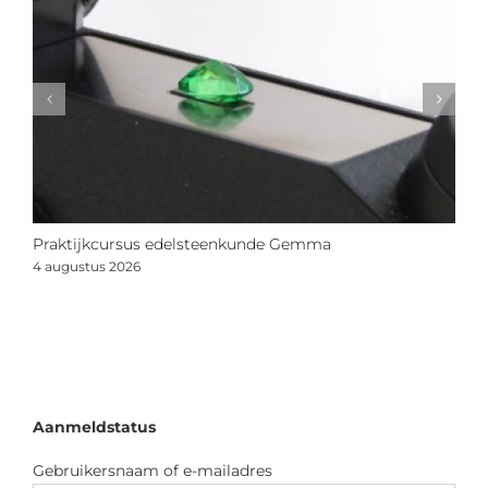
Praktijkcursus edelsteenkunde Gemma
N
s
4 augustus 2026
2
Aanmeldstatus
Gebruikersnaam of e-mailadres