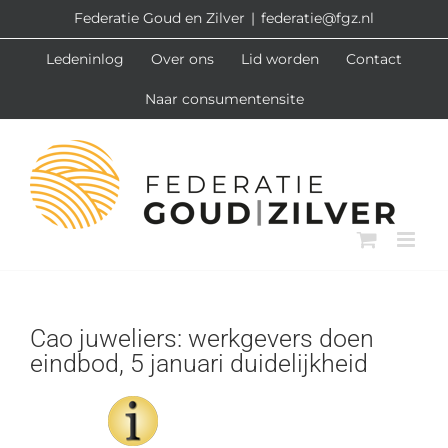
Ga
Federatie Goud en Zilver
|
federatie@fgz.nl
naar
Ledeninlog
Over ons
Lid worden
Contact
inhoud
Naar consumentensite
Cao juweliers: werkgevers doen
eindbod, 5 januari duidelijkheid