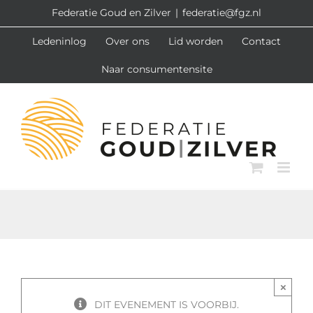
Ga
Federatie Goud en Zilver
|
federatie@fgz.nl
naar
Ledeninlog
Over ons
Lid worden
Contact
inhoud
Naar consumentensite
×
DIT EVENEMENT IS VOORBIJ.