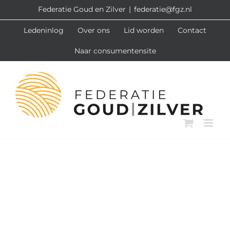
Ga
Federatie Goud en Zilver
|
federatie@fgz.nl
naar
Ledeninlog
Over ons
Lid worden
Contact
inhoud
Naar consumentensite