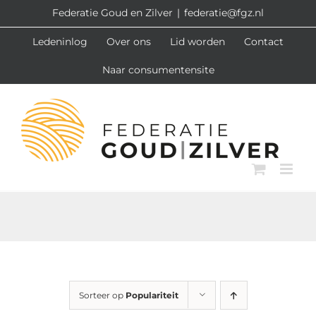
Ga
Federatie Goud en Zilver
|
federatie@fgz.nl
naar
Ledeninlog
Over ons
Lid worden
Contact
inhoud
Naar consumentensite
Sorteer op
Populariteit