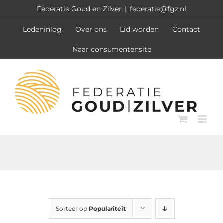
Ga
Federatie Goud en Zilver
|
federatie@fgz.nl
naar
Ledeninlog
Over ons
Lid worden
Contact
inhoud
Naar consumentensite
Sorteer op
Populariteit