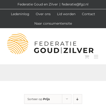
Ga
Federatie Goud en Zilver
|
federatie@fgz.nl
naar
Ledeninlog
Over ons
Lid worden
Contact
inhoud
Naar consumentensite
Sorteer op
Prijs