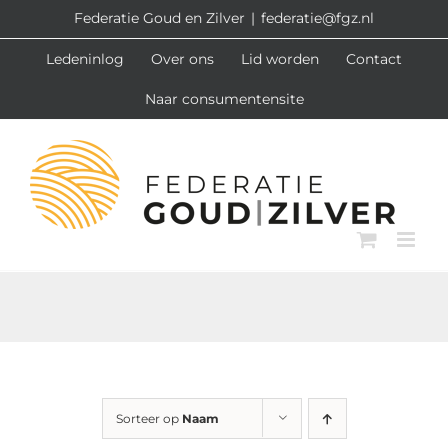
Ga
Federatie Goud en Zilver
|
federatie@fgz.nl
naar
Ledeninlog
Over ons
Lid worden
Contact
inhoud
Naar consumentensite
Sorteer op
Naam