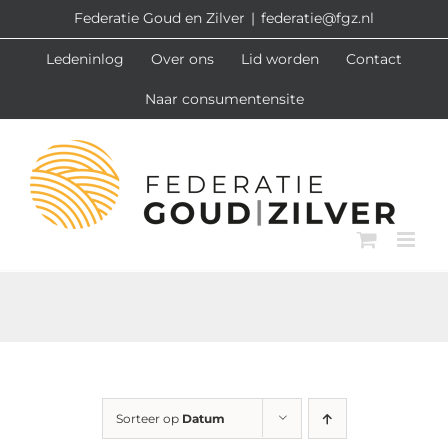
Ga
Federatie Goud en Zilver
|
federatie@fgz.nl
naar
Ledeninlog
Over ons
Lid worden
Contact
inhoud
Naar consumentensite
Sorteer op
Datum