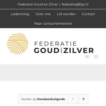
Ga
Federatie Goud en Zilver
|
federatie@fgz.nl
naar
Ledeninlog
Over ons
Lid worden
Contact
inhoud
Naar consumentensite
Sorteer op
Standaardvolgorde