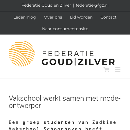
Ga
Federatie Goud en Zilver
|
federatie@fgz.nl
naar
Ledeninlog
Over ons
Lid worden
Contact
inhoud
Naar consumentensite
Vakschool werkt samen met mode-
ontwerper
Een groep studenten van Zadkine
Vakschool Schoonhoven heeft