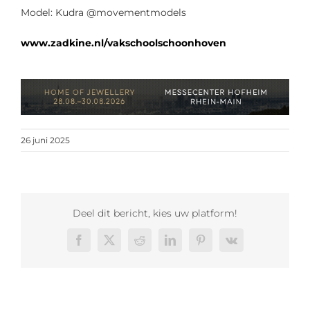
Model: Kudra @movementmodels
www.zadkine.nl/vakschoolschoonhoven
26 juni 2025
Deel dit bericht, kies uw platform!
Facebook
X
Reddit
LinkedIn
Pinterest
Vk