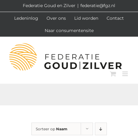
Ga
Federatie Goud en Zilver
|
federatie@fgz.nl
naar
Ledeninlog
Over ons
Lid worden
Contact
inhoud
Naar consumentensite
Sorteer op
Naam