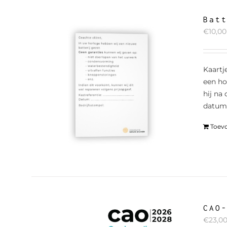
Bat
€
10,00
Kaartj
een ho
hij na
datum 
Toev
CAO
€
23,0