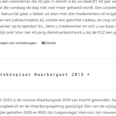
u een werknemer die 40 jaar in dienst is bij uw bedrijf? 40 jaar w
al die vandaag de dag niet veel meer gehaald wordt. Een uitstek
. Natuurlijk gaat u lekker uit eten met alle medewerkers en krijg
an een jubileumspeld, bij uitstek een geschikt cadeau, en nog ui
rker op te spelden! En… bent u medewerker en wilt u uw baas v
lijk ook! Voor het 40-jarig dienstverband kunt u bij de FGZ een g
oegen aan winkelwagen
Details
rtekenplaat Waarborgwet 2019 *
uli 2020 is de nieuwe Waarborgwet 2019 van kracht geworden. 
rgbesluit en de Waarborgregeling gewijzigd. Eén van de wijzigin
ijke gehalten (900 en 850) zijn toegevoegd. Hiervoor zijn nieu