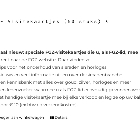
 – Visitekaartjes (50 stuks) *
al nieuw: speciale FGZ-visitekaartjes die u, als FGZ-lid, me
irect naar de FGZ-website. Daar vinden ze:
ips voor het onderhoud van sieraden en horloges
ieuws en veel informatie uit en over de sieradenbranche
en kennisbank met alles over goud, zilver, horloges en meer
een ledenzoeker waarmee u als FGZ-lid eenvoudig gevonden wo
et handige visitekaartje mee bij elke verkoop en leg ze op uw bal
voor € 10 (ex btw en verzendkosten).
oegen aan winkelwagen
Details