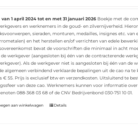
 van 1 april 2024 tot en met 31 januari 2026
Boekje met de comp
erkgevers en werknemers in de goud- en zilvernijverheid. Hiero
ksvoorwerpen, sieraden, monturen, medailles, insignes etc. van 
rrometalen) en het herstellen en/of verrichten van edele bewerk
sovereenkomst bevat de voorschriften die minimaal in acht m
 de werkgever (aangesloten bij één van de contracterende werkg
erkgever). Als de werkgever niet is aangesloten bij één van de w
de algemeen verbindend verklaarde bepalingen uit de cao na te kom
is € 55. Prijs is exclusief btw en verzendkosten. Uitsluitend te b
gssfeer van deze cao. Werknemers kunnen voor informatie over 
noten 088-368 03 68 of de CNV Bedrijvenbond 030-751 10 01.
oegen aan winkelwagen
Details