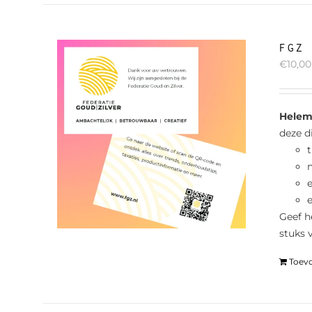
FGZ
€
10,00
Helema
deze d
t
n
e
Geef h
stuks 
Toev