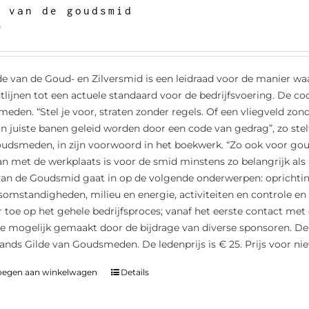
e van de goudsmid
0
e van de Goud- en Zilversmid is een leidraad voor de manier waa
htlijnen tot een actuele standaard voor de bedrijfsvoering. De co
smeden. “Stel je voor, straten zonder regels. Of een vliegveld zon
in juiste banen geleid worden door een code van gedrag”, zo ste
udsmeden, in zijn voorwoord in het boekwerk. “Zo ook voor gou
 met de werkplaats is voor de smid minstens zo belangrijk als 
an de Goudsmid gaat in op de volgende onderwerpen: oprichting 
somstandigheden, milieu en energie, activiteiten en controle en
 toe op het gehele bedrijfsproces; vanaf het eerste contact met 
e mogelijk gemaakt door de bijdrage van diverse sponsoren. De
ands Gilde van Goudsmeden. De ledenprijs is € 25. Prijs voor nie
oegen aan winkelwagen
Details