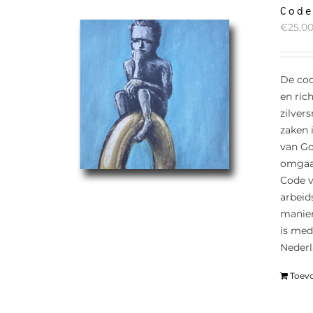
Cod
€
25,0
De cod
en ric
zilver
zaken 
van Go
omgaan
Code v
arbeid
manier
is med
Nederl
Toev