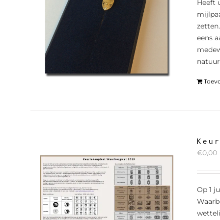
Heeft 
mijlpa
zetten
eens a
medewe
natuur
Toev
Keu
€
0,00
Op 1 j
Waarbo
wettel