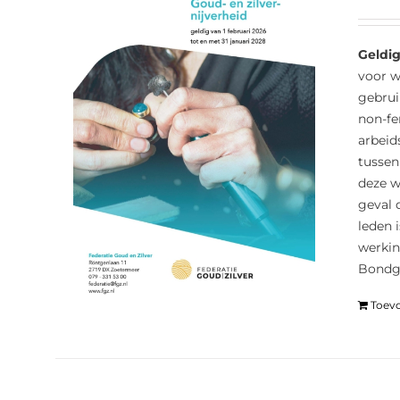
Geldig
voor w
gebrui
non-fe
arbeid
tussen
deze w
geval 
leden 
werkin
Bondge
Toev