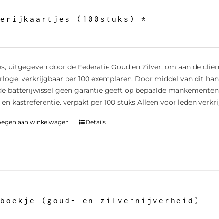
terijkaartjes (100stuks) *
es, uitgegeven door de Federatie Goud en Zilver, om aan de cliën
rloge, verkrijgbaar per 100 exemplaren. Door middel van dit ha
 de batterijwissel geen garantie geeft op bepaalde mankementen. 
en kastreferentie. verpakt per 100 stuks Alleen voor leden verkri
oegen aan winkelwagen
Details
-boekje (goud- en zilvernijverheid)
0