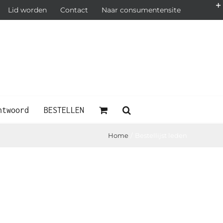
Lid worden
Contact
Naar consumentensite
ntwoord
BESTELLEN
Home
Bestellijst leden