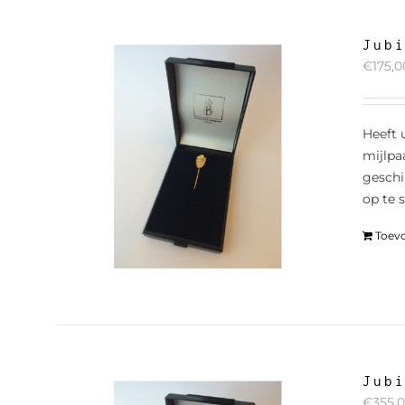
Jub
€
175,0
Heeft u
mijlpa
geschi
op te 
Toev
Jub
€
355,