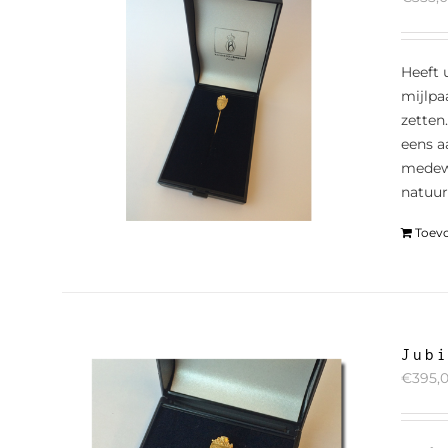
Heeft 
mijlpa
zetten
eens a
medewe
natuur
Toev
Jub
€
395,