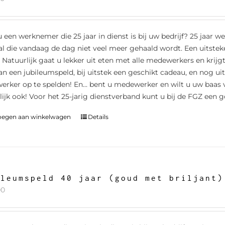
u een werknemer die 25 jaar in dienst is bij uw bedrijf? 25 jaar w
al die vandaag de dag niet veel meer gehaald wordt. Een uitstek
. Natuurlijk gaat u lekker uit eten met alle medewerkers en krijg
an een jubileumspeld, bij uitstek een geschikt cadeau, en nog ui
rker op te spelden! En… bent u medewerker en wilt u uw baas v
lijk ook! Voor het 25-jarig dienstverband kunt u bij de FGZ een g
oegen aan winkelwagen
Details
ileumspeld 40 jaar (goud met briljant)
00