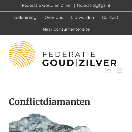
Ga
Federatie Goud en Zilver
|
federatie@fgz.nl
naar
Ledeninlog
Over ons
Lid worden
Contact
inhoud
Naar consumentensite
Conflictdiamanten