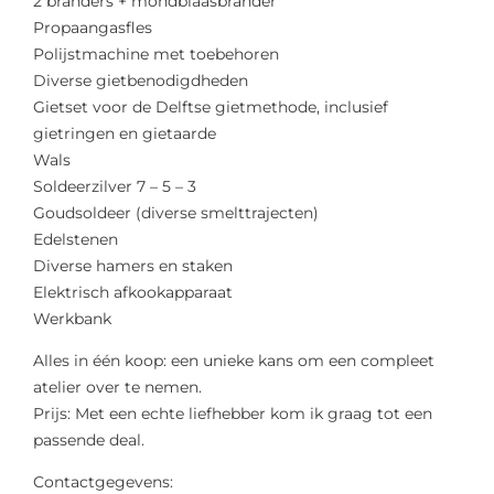
2 branders + mondblaasbrander
Propaangasfles
Polijstmachine met toebehoren
Diverse gietbenodigdheden
Gietset voor de Delftse gietmethode, inclusief
gietringen en gietaarde
Wals
Soldeerzilver 7 – 5 – 3
Goudsoldeer (diverse smelttrajecten)
Edelstenen
Diverse hamers en staken
Elektrisch afkookapparaat
Werkbank
Alles in één koop: een unieke kans om een compleet
atelier over te nemen.
Prijs: Met een echte liefhebber kom ik graag tot een
passende deal.
Contactgegevens: