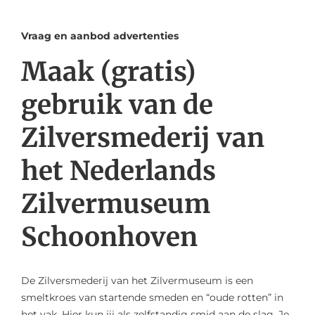
Vraag en aanbod advertenties
Maak (gratis)
gebruik van de
Zilversmederij van
het Nederlands
Zilvermuseum
Schoonhoven
De Zilversmederij van het Zilvermuseum is een
smeltkroes van startende smeden en “oude rotten” in
het vak. Hier kun jij als zelfstandig smid aan de slag. Je