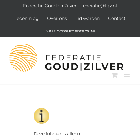
Ga
Federatie Goud en Zilver
|
federatie@fgz.nl
naar
Ledeninlog
Over ons
Lid worden
Contact
inhoud
Naar consumentensite
Deze inhoud is alleen