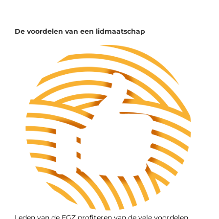
De voordelen van een lidmaatschap
Leden van de FGZ
profiteren van de vele voordelen.