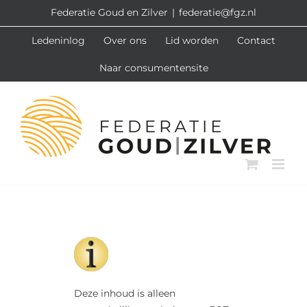
Ga
Federatie Goud en Zilver
|
federatie@fgz.nl
naar
Ledeninlog
Over ons
Lid worden
Contact
inhoud
Naar consumentensite
Deze inhoud is alleen